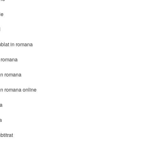
ie
l
ublat in romana
n romana
 in romana
 in romana online
na
a
titrat