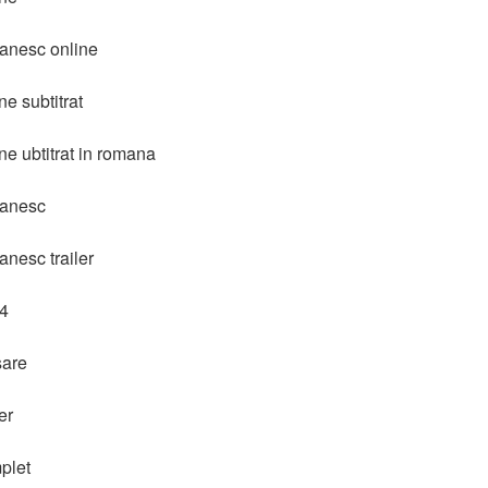
manesc online
ne subtitrat
ne ubtitrat in romana
manesc
anesc trailer
24
sare
er
plet