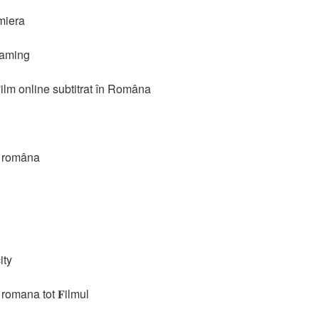
miera
eaming
ilm online subtitrat în Româna
n româna
ity
 romana tot 𝐅ilmul