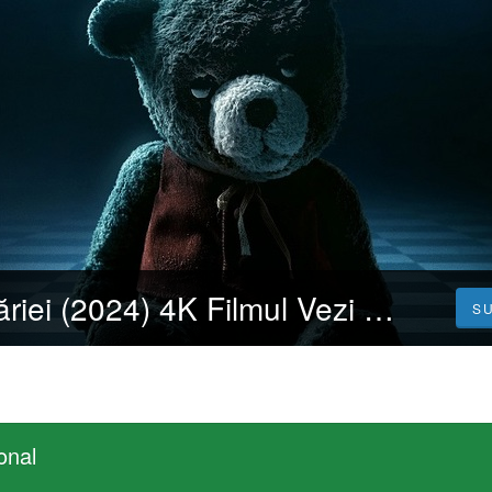
Demonul copilăriei (2024) 4K Filmul Vezi 𝐎𝐧𝐥𝐢𝐧𝐞 Subtitrat in Română [HD]
S
onal