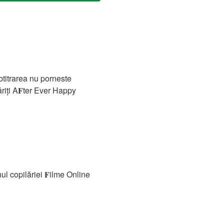
btitrarea nu porneste
riți A𝐅ter Ever Happy
l copilăriei 𝐅ilme Online