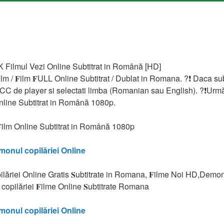
K Filmul Vezi Online Subtitrat in Română [HD]
lm / 𝐅ilm 𝐅ULL Online Subtitrat / Dublat in Romana. ?❗️️ Daca su
CC de player si selectati limba (Romanian sau English). ?❗️️Urmă
Online Subtitrat in Română 1080p.
𝐅ilm Online Subtitrat in Română 1080p
onul copilăriei Online
ilăriei Online Gratis 𝐒ubtitrate in Romana, 𝐅ilme Noi HD,Demonu
opilăriei 𝐅ilme Online 𝐒ubtitrate Romana
onul copilăriei Online