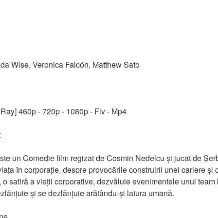
nda Wise, Veronica Falcón, Matthew Sato
 Ray] 460p - 720p - 1080p - Flv - Mp4
:
este un Comedie film regizat de Cosmin Nedelcu și jucat de Șe
 în corporație, despre provocările construirii unei cariere și c
, o satiră a vieții corporative, dezvăluie evenimentele unui team 
ezlănțuie și se dezlănțuie arătându-și latura umană.
ine