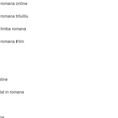
n romana online
romana trilulilu
n limba romana
 romana 𝐅ilm
nline
lat in romana
ine